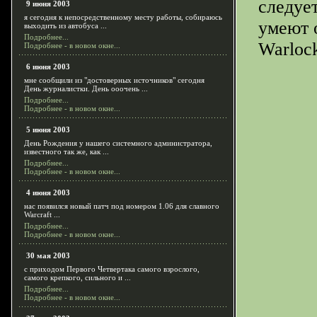
следует
9 июня 2003
я сегодня к непосредственному месту работы, собираюсь
умеют 
выходить из автобуса ...
Подробнее...
Warloc
Подробнее - в новом окне...
6 июня 2003
мне сообщили из "достоверных источников" сегодня
День журналистки. День ооочень ...
Подробнее...
Подробнее - в новом окне...
5 июня 2003
День Рождения у нашего системного администратора,
известного так же, как ...
Подробнее...
Подробнее - в новом окне...
4 июня 2003
нас появился новый патч под номером 1.06 для славного
Warcraft ...
Подробнее...
Подробнее - в новом окне...
30 мая 2003
с приходом Первого Четвертака самого взрослого,
самого крепкого, сильного и ...
Подробнее...
Подробнее - в новом окне...