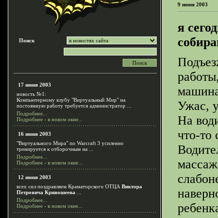
9 июня 2003
я сего
собира
Поиск
Подъез
работы,
17 июня 2003
машина
новость №1:
Компьютерному клубу "Виртуальный Мир" на
Ужас, у
постоянную работу требуется администратор ...
Подробнее...
На вод
Подробнее - в новом окне...
что-то 
16 июня 2003
"Виртуального Мира" по Warcraft 3 усиленно
Водител
тренируется к отборочным на ...
Подробнее...
массаж
Подробнее - в новом окне...
слабон
12 июня 2003
всех сил поздравляем Краматорского ОТЦА
Виктора
наверн
Петровича Кривошеева
...
Подробнее...
ребенк
Подробнее - в новом окне...