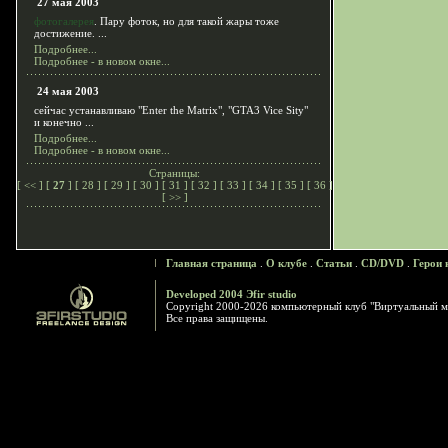
27 мая 2003
фотогалерея
. Пару фоток, но для такой жары тоже
достижение. ...
Подробнее...
Подробнее - в новом окне...
24 мая 2003
сейчас устанавливаю "Enter the Matrix", "GTA3 Vice Sity"
и конечно ...
Подробнее...
Подробнее - в новом окне...
Страницы:
[
<<
] [
27
] [
28
] [
29
] [
30
] [
31
] [
32
] [
33
] [
34
] [
35
] [
36
]
[
>>
]
Главная страница
.
О клубе
.
Статьи
.
CD/DVD
.
Герои 
Developed 2004 Эfir studio
Copyright 2000-2026 компьютерный клуб "Виртуальный м
Все права защищены.