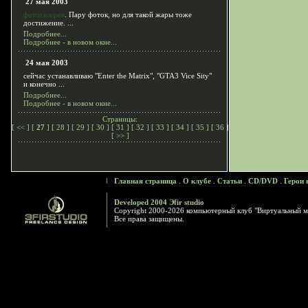
27 мая 2003
фотогалерея
. Пару фоток, но для такой жары тоже
достижение. ...
Подробнее...
Подробнее - в новом окне...
24 мая 2003
сейчас устанавливаю "Enter the Matrix", "GTA3 Vice Sity"
и конечно ...
Подробнее...
Подробнее - в новом окне...
Страницы:
[
<<
] [
27
] [
28
] [
29
] [
30
] [
31
] [
32
] [
33
] [
34
] [
35
] [
36
]
[
>>
]
Главная страница
.
О клубе
.
Статьи
.
CD/DVD
.
Герои 
Developed 2004 Эfir studio
Copyright 2000-2026 компьютерный клуб "Виртуальный м
Все права защищены.