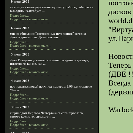
постоя
9 июня 2003
я сегодня к непосредственному месту работы, собираюсь
дисков
выходить из автобуса ...
Подробнее...
world.
Подробнее - в новом окне...
"Вирту
6 июня 2003
мне сообщили из "достоверных источников" сегодня
ул.Парк
День журналистки. День ооочень ...
Подробнее...
Подробнее - в новом окне...
Новост
5 июня 2003
День Рождения у нашего системного администратора,
Теперь 
известного так же, как ...
Подробнее...
(ДВЕ !!
Подробнее - в новом окне...
Всегда
4 июня 2003
нас появился новый патч под номером 1.06 для славного
(держи
Warcraft ...
Подробнее...
Подробнее - в новом окне...
30 мая 2003
Warloc
с приходом Первого Четвертака самого взрослого,
самого крепкого, сильного и ...
Подробнее...
Подробнее - в новом окне...