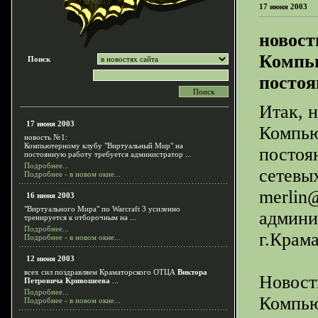
17 июня 2003
новост
Компь
Поиск
постоя
Итак, 
17 июня 2003
Компью
новость №1:
Компьютерному клубу "Виртуальный Мир" на
постоя
постоянную работу требуется администратор ...
Подробнее...
сетевых
Подробнее - в новом окне...
merlin
16 июня 2003
"Виртуального Мира" по Warcraft 3 усиленно
админи
тренируется к отборочным на ...
Подробнее...
г.Крама
Подробнее - в новом окне...
12 июня 2003
всех сил поздравляем Краматорского ОТЦА
Виктора
Новост
Петровича Кривошеева
...
Подробнее...
Компью
Подробнее - в новом окне...