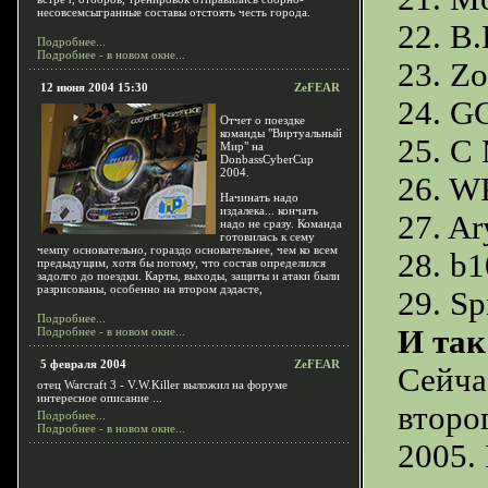
несовсемсыгранные составы отстоять честь города.
22. B
Подробнее...
Подробнее - в новом окне...
23. Z
12 июня 2004 15:30
ZeFEAR
24. G
Отчет о поездке
команды "Виртуальный
25. C
Мир" на
DonbassCyberCup
2004.
26. W
Начинать надо
издалека... кончать
27. Ar
надо не сразу. Команда
готовилась к сему
чемпу основательно, гораздо основательнее, чем ко всем
28. b
предыдущим, хотя бы потому, что состав определился
задолго до поездки. Карты, выходы, защиты и атаки были
разрисованы, особенно на втором дэдасте,
29. Sp
Подробнее...
И так
Подробнее - в новом окне...
5 февраля 2004
ZeFEAR
Сейча
отец Warcraft 3 - V.W.Killer выложил на форуме
интересное описание ...
второ
Подробнее...
Подробнее - в новом окне...
2005.