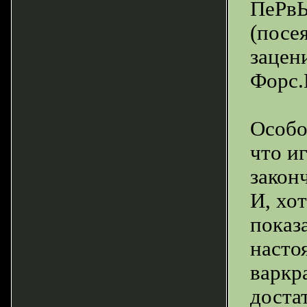
ПеРвЫ
(посе
зацени
Форс.
Особо
что и
закон
И, хо
показ
насто
варкр
доста