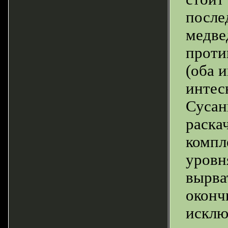
после
медве
проти
(оба 
интес
Сусан
раска
компл
уровн
вырва
оконч
исклю