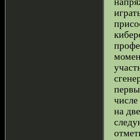
напря
играт
присо
кибер
профе
момен
участ
сгене
первы
числе
на дв
следу
отмет