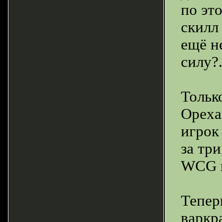
по эт
скилл
ещё н
силу?.
Тольк
Ореха
игрок
за тр
WCG в
Тепер
варкр