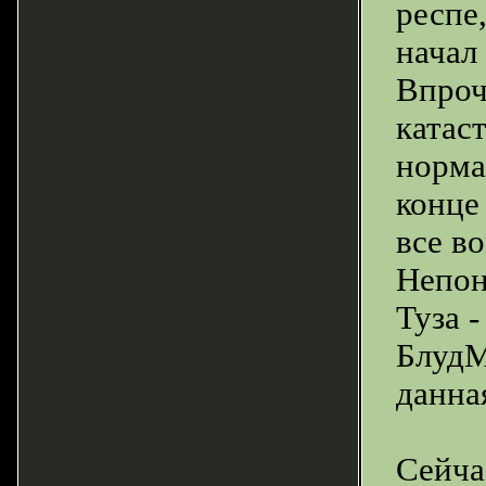
респе,
начал
Впроч
катас
норма
конце
все в
Непон
Туза -
БлудМ
данна
Сейча