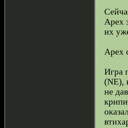
Сейчас
Apex 
их уж
Apex 
Игра 
(NE),
не да
крипи
оказа
втиха