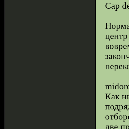
Cap d
Норма
центр
вовре
закон
перек
midor
Как н
подря
отбор
две п