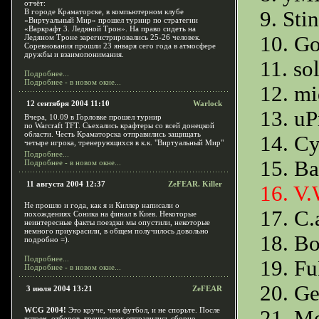
отчёт:
В городе Краматорске, в компьютерном клубе
9. Sti
«Виртуальный Мир» прошел турнир по стратегии
«Варкрафт 3. Ледяной Трон». На право сидеть на
10. Go
Ледяном Троне зарегистрировались 25-26 человек.
Соревнования прошли 23 января сего года в атмосфере
дружбы и взаимопонимания.
11. so
Подробнее...
Подробнее - в новом окне...
12. mi
12 сентября 2004 11:10
Warlock
13. u
Вчера, 10.09 в Горловке прошел турнир
по Warcraft TFT. Съехались крафтеры со всей донецкой
области. Честь Краматорска отправились защищать
14. C
четыре игрока, тренерующихся в к.к. "Виртуальный Мир"
Подробнее...
15. B
Подробнее - в новом окне...
11 августа 2004 12:37
ZeFEAR. Killer
16. V
Не прошло и года, как я и Киллер написали о
17. C.
похождениях Соника на финал в Киев. Некоторые
неинтересные факты поездки мы опустили, некоторые
немного приукрасили, в общем получилось довольно
18. Bo
подробно =).
Подробнее...
19. F
Подробнее - в новом окне...
20. Ge
3 июля 2004 13:21
ZeFEAR
WCG 2004!
Это круче, чем футбол, и не спорьте. После
21. M
встреч, отборов, тренировок отправились сборно-