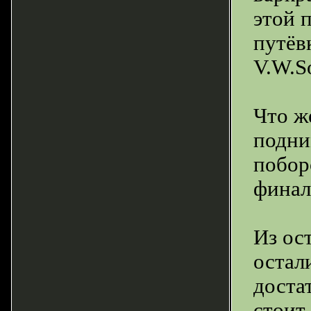
этой 
путёв
V.W.S
Что ж
подни
побор
финал
Из ос
остал
доста
стоит 