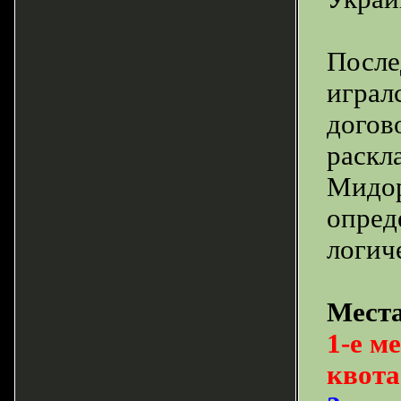
После
игралс
догов
раскл
Мидор
опред
логич
Места
1-е м
квота