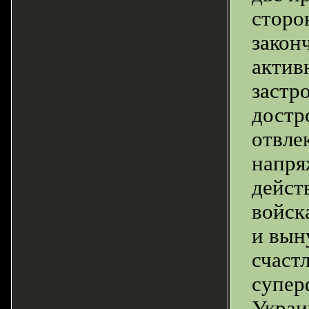
сторо
закон
актив
застр
достр
отвле
напря
дейст
войск
и вын
счаст
супер
Украин