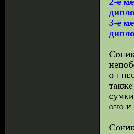
2-е м
дипло
3-е м
дипло
Соник
непоб
он не
также
сумки
оно и 
Соник