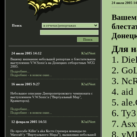
24 июля 2005 14
Вашем
блеста
Поиск
Донец
Для н
24 июля 2005 14:12
K!u1Vert
1. Di
Вашему вниманию небольшой репортаж о блестательном
выступлении V.W.Sonic'a на Донецких отборочных WCG
2005.
2. Go
Подробнее...
Подробнее - в новом окне...
3. Nc
16 июля 2005 9:27
K!u1Vert
4. aid
Небольшое описание Днепропетровского чемпионата c
выступлением V.W.Sonic'a ("Виртуальный Мир",
5. ale
Краматорск).
Подробнее...
6. Ty3
Подробнее - в новом окне...
7. As
12 февраля 2005 14:51
K!u1Vert
По просьбе Killer’a aka Кости (тренера команды по
8. yM
Warcraft’y “Виртуального Мира”), вылаживаю небольшой