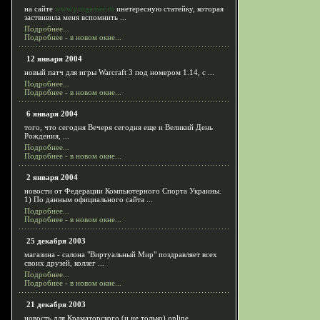
на сайте
www.progamer.ru
инетересную статейку, которая
заствивила меня вспомнить ...
Подробнее...
Подробнее - в новом окне...
12 января 2004
новый патч для игры Warcraft 3 под номером 1.14, c ...
Подробнее...
Подробнее - в новом окне...
6 января 2004
того, что сегодня Вечеря сегодня еще и Великий День
Рождения, ...
Подробнее...
Подробнее - в новом окне...
2 января 2004
новости от Федерации Компьютерного Спорта Украины.
1) По данным официального сайта ...
Подробнее...
Подробнее - в новом окне...
25 декабря 2003
магазина - салона "Виртуальный Мир" поздравляет всех
своих друзей, коллег ...
Подробнее...
Подробнее - в новом окне...
21 декабря 2003
новость для Краматорского (и не только) online