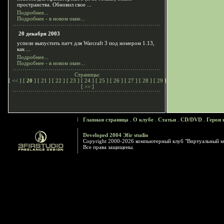
пространства. Обновил свое ...
Подробнее...
Подробнее - в новом окне...
20 декабря 2003
успели выпустить патч для Warcraft 3 под номером 1.13,
как ...
Подробнее...
Подробнее - в новом окне...
Страницы:
[
<<
] [
20
] [
21
] [
22
] [
23
] [
24
] [
25
] [
26
] [
27
] [
28
] [
29
]
[
>>
]
Главная страница
.
О клубе
.
Статьи
.
CD/DVD
.
Герои 
Developed 2004 Эfir studio
Copyright 2000-2026 компьютерный клуб "Виртуальный м
Все права защищены.