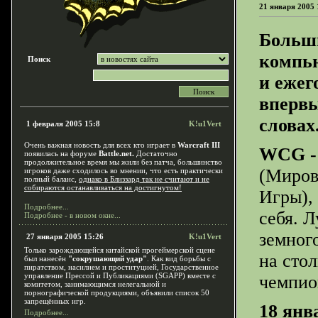
21 января 2005 
Больши
компь
Поиск
и ежег
впервы
словах
1 февраля 2005 15:8
K!u1Vert
Очень важная новость для всех кто играет в
Warcraft III
WCG - 
появилась на форуме
Battle.net.
Достаточно
продолжительное время мы жили без патча, большинство
(Миров
игроков даже сходилось во мнении, что есть практически
полный баланс,
однако в Близзард так не считают и не
собираются останавливаться на достигнутом!
Игры), 
Подробнее...
себя. 
Подробнее - в новом окне...
земного
27 января 2005 15:26
K!u1Vert
Только зарождающейся китайской прогеймерской сцене
на сто
был нанесён
"сокрушающий удар"
. Как вид борьбы с
пиратством, насилием и проституцией, Государственное
управление Прессой и Публикациями (SGAPP) вместе с
чемпио
комитетом, занимающимся нелегальной и
порнографической продукциями, объявили список 50
запрещённых игр.
18 янва
Подробнее...