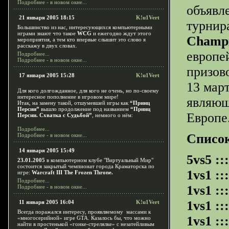
Подробнее - в новом окне...
объявл
21 января 2005 18:15
K!u1Vert
турнир
Большинство из нас, интересующихся компьютерными
играми знают что такое
WCG
и ежегодно ждут этого
Champi
мероприятия, а тем кто впервые слышит это слово я
расскажу в двух словах.
европе
Подробнее...
Подробнее - в новом окне...
призов
17 января 2005 15:28
K!u1Vert
13 мар
Для кого долгожданное, для кого не очень, но по-своему
интересное пополнение в игровом мире!
являющ
Итак, на замену такой, отшумевшей игры как
“Принц
Персии”
вышло продолжение под названием
“Принц
Европе
Персии. Схватка с Судьбой”
, немного о нём:
Подробнее...
Список
Подробнее - в новом окне...
14 января 2005 15:49
5vs5 ::
23.01.2005
в компьютерном клубе "Виртуальный Мир"
состоится закрытый чемпионат города Краматорска по
1vs1 :
игре:
Warcraft III The Frozen Throne.
Подробнее...
1vs1 :
Подробнее - в новом окне...
1vs1 :
11 января 2005 16:04
K!u1Vert
Всегда поражался интересу, проявляемому
массами к
1vs1 ::
«многосерийной» игре
GTA
. Казалось бы, что можно
найти в простенькой «гонке-стрелялке» с незатейливым