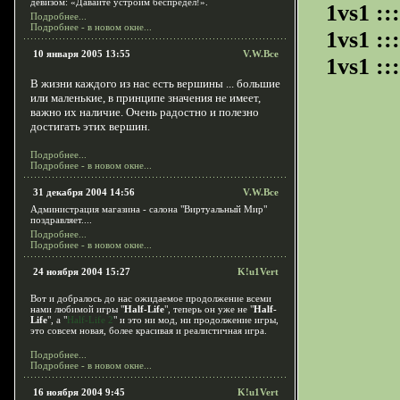
девизом: «Давайте устроим беспредел!».
1vs1 ::
Подробнее...
Подробнее - в новом окне...
1vs1 ::
10 января 2005 13:55
V.W.Все
1vs1 :
В жизни каждого из нас есть вершины ... большие
или маленькие, в принципе значения не имеет,
важно их наличие. Очень радостно и полезно
достигать этих вершин.
Подробнее...
Подробнее - в новом окне...
31 декабря 2004 14:56
V.W.Все
Администрация магазина - салона "Виртуальный Мир"
поздравляет....
Подробнее...
Подробнее - в новом окне...
24 ноября 2004 15:27
K!u1Vert
Вот и добралось до нас ожидаемое продолжение всеми
нами любимой игры "
Half-Life
", теперь он уже не "
Half-
Life
", а "
Half-Life 2
" и это ни мод, ни продолжение игры,
это совсем новая, более красивая и реалистичная игра.
Подробнее...
Подробнее - в новом окне...
16 ноября 2004 9:45
K!u1Vert