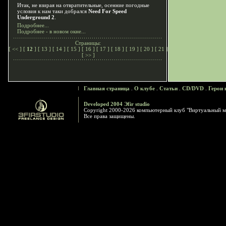
Итак, не взирая на отвратительные, осенние погодные
условия к нам таки добрался
Need For Speed
Underground 2
.
Подробнее...
Подробнее - в новом окне...
Страницы:
[
<<
] [
12
] [
13
] [
14
] [
15
] [
16
] [
17
] [
18
] [
19
] [
20
] [
21
]
[
>>
]
Главная страница
.
О клубе
.
Статьи
.
CD/DVD
.
Герои 
Developed 2004 Эfir studio
Copyright 2000-2026 компьютерный клуб "Виртуальный м
Все права защищены.