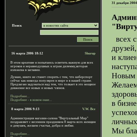
31 декабря 2004
Админи
"Вирту
Поиск
всех с
друзей,
16 марта 2006 18:12
Shurup
и клиен
В этом креативе я попытаюсь осветить важную для всех
насту
игроков и неравнодушных к играм дилемму,которая
изложена в заглавии.
Новым 
Думаю, никто не станет спорить с тем, что киберспорт
сейчас как никогда популярен в мире и в нашей стране.
Желаем
Предлагаю задуматься над тем, что толкает в это мощное
дивжение все новых и новых членов.
здоровь
Подробнее...
Подробнее - в новом окне...
в бизне
8 марта 2006 9:13
V.W. Все
успехо
Администрация магазин-салона "Виртуальный Мир"
личных
поздравляет с весенним праздником 8 марта всех женщин
и девушек, желаем счастья, добра и любви.
Мы бла
Подробнее...