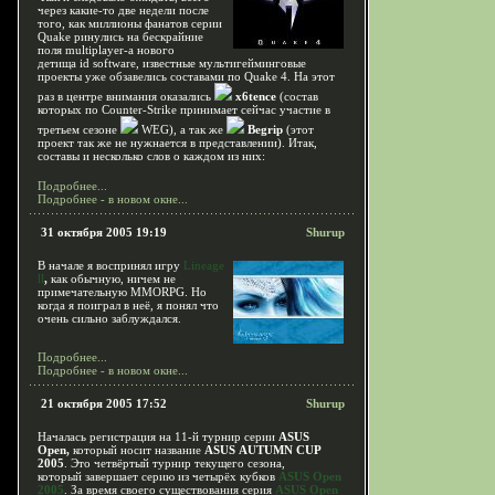
через какие-то две недели после
того, как миллионы фанатов серии
Quake ринулись на бескрайние
поля multiplayer-a нового
детища id software, известные мультигейминговые
проекты уже обзавелись составами по Quake 4. На этот
раз в центре внимания оказались
x6tence
(состав
которых по Counter-Strike принимает сейчас участие в
третьем сезоне
WEG), а так же
Begrip
(этот
проект так же не нужнается в представлении). Итак,
составы и несколько слов о каждом из них:
Подробнее...
Подробнее - в новом окне...
31 октября 2005 19:19
Shurup
В начале я воспринял игру
Lineage
ll
,
как обычную, ничем не
примечательную MMORPG. Но
когда я поиграл в неё, я понял что
очень сильно заблуждался.
Подробнее...
Подробнее - в новом окне...
21 октября 2005 17:52
Shurup
Началась регистрация на 11-й турнир серии
ASUS
Open,
который носит название
ASUS AUTUMN CUP
2005
. Это четвёртый турнир текущего сезона,
который завершает серию из четырёх кубков
ASUS Open
2005
. За время своего существования серия
ASUS Open