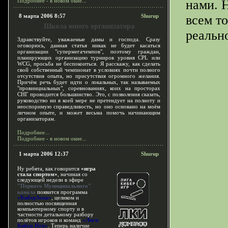
Подробнее - в новом окне...
нами. 
8 марта 2006 8:57
Shurup
всем т
Школа юного организатора
реальн
Здравствуйте, уважаемые дамы и господа. Сразу
оговорюсь, данная статья никак не будет касаться
организации "супермегачемпов", поэтому граждан,
планирующих организацию турниров уровня CPL или
WCG, просьба не беспокоиться. Я расскажу, как сделать
свой собственный чемпионат в условиях почти полного
отсутствия опыта, но присутствия огромного желания.
Причём речь будет идти о локальных, так называемых
"провинциальных", соревнованиях, коих на просторах
СНГ проводится большинство. Это, с позволения сказать,
руководство ни в коей мере не претендует на полноту и
неоспоримую справедливость, но оно основано на моём
личном опыте, и может весьма помочь начинающим
организаторам.
Подробнее...
Подробнее - в новом окне...
1 марта 2006 12:37
Shurup
Ну ребята, как говорится
«игра
стала спортом»
, начиная со
следующей недели в эфире
"Первого Муниципального"
канала
появится программа
«КиберЗона»
, целиком и
полностью посвященная
компьютерному спорту и в
частности детальному разбору
полётов игроков и команд
«Лиги
Кибер Игр»
. Теперь наличие