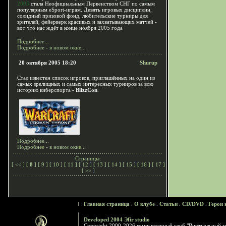
2005
стала Неофициальным Первенством СНГ по самым
популярным eSport-играм. Девять игровых дисциплин,
солидный призовой фонд, любительские турниры для
зрителей, фейерверк красивых и захватывающих матчей -
вот что нас ждёт в конце ноября 2005 года
Подробнее...
Подробнее - в новом окне...
20 октября 2005 18:20
Shurup
Стал известен список игроков, приглашённых на один из
самых зрелищных и самых интересных турниров за всю
историю киберспорта -
BlizzCon
.
Подробнее...
Подробнее - в новом окне...
Страницы:
[
<<
] [
8
] [
9
] [
10
] [
11
] [
12
] [
13
] [
14
] [
15
] [
16
] [
17
]
[
>>
]
Главная страница
.
О клубе
.
Статьи
.
CD/DVD
.
Герои 
Developed 2004 Эfir studio
Copyright 2000-2026 компьютерный клуб "Виртуальный м