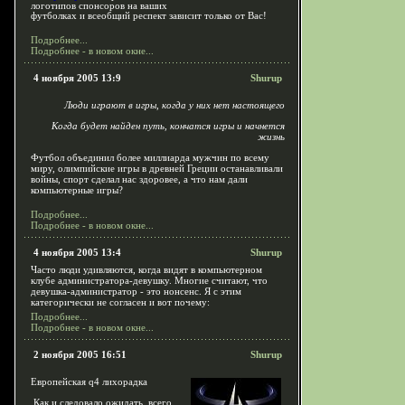
логотипов спонсоров на ваших
футболках и всеобщий респект зависит только от Вас!
Подробнее...
Подробнее - в новом окне...
4 ноября 2005 13:9
Shurup
Люди играют в игры, когда у них нет настоящего
Когда будет найден путь, кончатся игры и начнется
жизнь
Футбол объединил более миллиарда мужчин по всему
миру, олимпийские игры в древней Греции останавливали
войны, спорт сделал нас здоровее, а что нам дали
компьютерные игры?
Подробнее...
Подробнее - в новом окне...
4 ноября 2005 13:4
Shurup
Часто люди удивляются, когда видят в компьютерном
клубе администратора-девушку. Многие считают, что
девушка-администратор - это нонсенс. Я с этим
категорически не согласен и вот почему:
Подробнее...
Подробнее - в новом окне...
2 ноября 2005 16:51
Shurup
Европейская q4 лихорадка
Как и следовало ожидать, всего