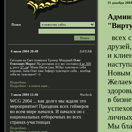
31 декабря 2004
Админи
"Вирту
Поиск
всех с
друзей,
6 июля 2004 20:48
ZeFEAR
и клиен
Сегодня на Свет появился Тренер Младший
Олег
насту
Олегович Мороз
! На респауне его вес составил
4 кг 300
г
, рост
57 см
! Мама Настя (ака ЛОЛа) чувствует себя
Новым 
хорошо, папа Олег (ака Зефир) чувствует себя... вообще
себя не чувствует! =)
Желаем
Подробнее...
Подробнее - в новом окне...
здоровь
5 июля 2004 12:46
Warlock
в бизне
WCG
2004 ... как долго мы ждали это
мероприятие! Праздник всех геймеров
успехо
во всем мире начался. И начался он с
личных
национальных отборочных во всех
странах-участницах
Мы бла
Подробнее...
Подробнее - в новом окне...