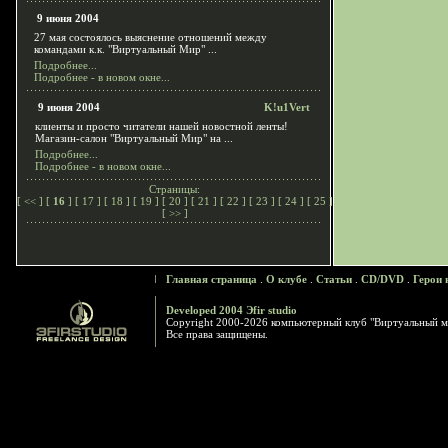
9 июня 2004
27 мая состоялось выяснение отношений между
командами к.к. "Виртуальный Мир" ...
Подробнее...
Подробнее - в новом окне...
9 июня 2004
K!u1Vert
клиенты и просто читатели нашей новостной ленты!
Магазин-салон "Виртуальный Мир" на ...
Подробнее...
Подробнее - в новом окне...
Страницы:
[
<<
] [
16
] [
17
] [
18
] [
19
] [
20
] [
21
] [
22
] [
23
] [
24
] [
25
]
[
>>
]
Главная страница
.
О клубе
.
Статьи
.
CD/DVD
.
Герои 
Developed 2004 Эfir studio
Copyright 2000-2026 компьютерный клуб "Виртуальный м
Все права защищены.