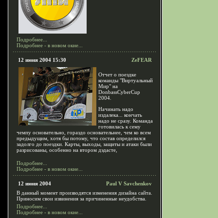
Подробнее...
Подробнее - в новом окне...
12 июня 2004 15:30
ZeFEAR
Отчет о поездке
команды "Виртуальный
Мир" на
DonbassCyberCup
2004.
Начинать надо
издалека... кончать
надо не сразу. Команда
готовилась к сему
чемпу основательно, гораздо основательнее, чем ко всем
предыдущим, хотя бы потому, что состав определился
задолго до поездки. Карты, выходы, защиты и атаки были
разрисованы, особенно на втором дэдасте,
Подробнее...
Подробнее - в новом окне...
12 июня 2004
Paul V Savchenkov
В данный момент производятся изменения дизайна сайта.
Приносим свои извинения за причиненные неудобства.
Подробнее...
Подробнее - в новом окне...