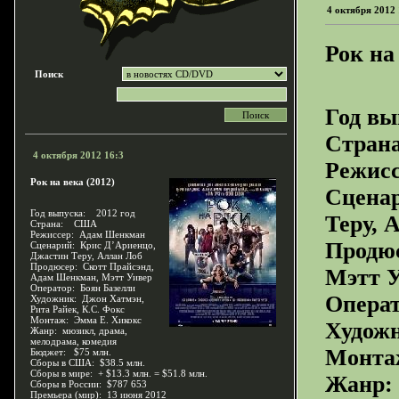
4 октября 2012 
Рок на
Поиск
Год вы
Стра
4 октября 2012 16:3
Режис
Рок на века (2012)
Сцена
Год выпуска: 2012 год
Теру, 
Страна: США
Режиссер: Адам Шенкман
Продю
Сценарий: Крис Д’Ариенцо,
Джастин Теру, Аллан Лоб
Продюсер: Скотт Прайсэнд,
Мэтт 
Адам Шенкман, Мэтт Уивер
Оператор: Боян Базелли
Операт
Художник: Джон Хатмэн,
Рита Райек, К.С. Фокс
Монтаж: Эмма Е. Хикокс
Художн
Жанр: мюзикл, драма,
мелодрама, комедия
Монта
Бюджет: $75 млн.
Сборы в США: $38.5 млн.
Сборы в мире: + $13.3 млн. = $51.8 млн.
Жанр: 
Сборы в России: $787 653
Премьера (мир): 13 июня 2012