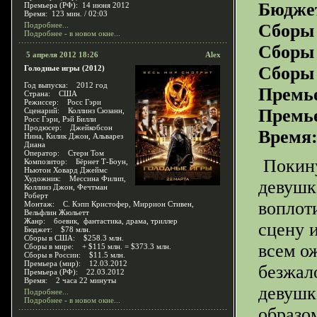
Бюдже
Премьера (РФ): 14 июня 2012
Время: 123 мин. / 02:03
Подробнее...
Сборы 
Подробнее - в новом окне...
Сборы 
5 апреля 2012 18:26
Alex
Сборы 
Голодные игры (2012)
Год выпуска: 2012 год
Премье
Страна: США
Режиссер: Росс Гэри
Премье
Сценарий: Коллинз Сюзанн,
Росс Гэри, Рэй Билли
Продюсер: Джейкобсон
Время:
Нина, Килик Джон, Альварез
Диана
Оператор: Стерн Том
Покину
Композитор: Бёрнет Т-Боун,
Ньютон Ховард Джеймс
Художник: Мессина Филип,
девушк
Коллинз Джон, Фечтман
Роберт
воплот
Монтаж: С. Кэпп Кристофер, Миррион Стивен,
Вельфлин Жюльетт
Жанр: боевик, фантастика, драма, триллер
сцену 
Бюджет: $78 млн.
Сборы в США: $258.3 млн.
всем о
Сборы в мире: + $115 млн. = $373.3 млн.
Сборы в России: $11.5 млн.
Премьера (мир): 12.03.2012
безжал
Премьера (РФ): 22.03.2012
Время: 2 часа 22 минуты
девушк
Подробнее...
Подробнее - в новом окне...
образо