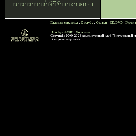
Страницы:
[
1
] [
2
] [
3
] [
4
] [
5
] [
6
] [
7
] [
8
] [
9
] [
10
] [
>>
]
Главная страница
.
О клубе
.
Статьи
.
CD/DVD
.
Герои 
Developed 2004 Эfir studio
Copyright 2000-2026 компьютерный клуб "Виртуальный м
Все права защищены.