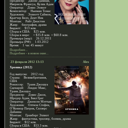
Продюсер: Джонс Дамиан,
Ивернель Франсуа, Кулик Адам
Оператор: Дэвис Эллиот
Композитор: Ньюман Томас
Художник: Эллиотт Саймон,
Кратчер Билл, Дент Ник
Монтаж: Райт Джастин
Жанр: биография, драма
Бюджет: $13 млн.
Сборы в США: $25 млн.
Сборы в мире: + $35.8 млн. = $60.8 млн.
Премьера (мир): 26.12.2011
Премьера (РФ): 1.03.2012
Время: 1 час 45 минут
Подробнее...
Подробнее - в новом окне...
23 февраля 2012 13:13
Alex
Хроника (2012)
Год выпуска: 2012 год
Страна: Великобритания,
США
Режиссер: Транк Джошуа
Сценарий: Лэндис Макс,
Транк Джошуа
Продюсер: Дэвис Джон,
Шредер Адам, Бакл Грег
Оператор: Дженсен Мэттью
Художник: Олтмэн Стефен,
О’Коннор Патрик, Силлерс
Дайанна
Монтаж: Гринберг Эллиот
Жанр: фантастика, триллер, боевик, драма
Бюджет: $12 млн.
Сборы в США: $53.3 млн.