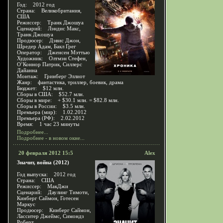
Год: 2012 год
Страна: Великобритания,
США
Режиссер: Транк Джошуа
Сценарий: Лэндис Макс,
Транк Джошуа
Продюсер: Дэвис Джон,
Шредер Адам, Бакл Грег
Оператор: Дженсен Мэттью
Художник: Олтмэн Стефен,
О’Коннор Патрик, Силлерс
Дайанна
Монтаж: Гринберг Эллиот
Жанр: фантастика, триллер, боевик, драма
Бюджет: $12 млн.
Сборы в США: $52.7 млн.
Сборы в мире: + $30.1 млн. = $82.8 млн.
Сборы в России: $3.5 млн.
Премьера (мир): 1.02.2012
Премьера (РФ): 2.02.2012
Время: 1 час 23 минуты
Подробнее...
Подробнее - в новом окне...
20 февраля 2012 15:5
Alex
Значит, война (2012)
Год выпуска: 2012 год
Страна: США
Режиссер: МакДжи
Сценарий: Даулинг Тимоти,
Кинберг Саймон, Готесен
Маркус
Продюсер: Кинберг Саймон,
Ласситер Джеймс, Симондз
Роберт