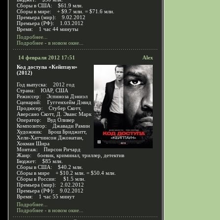
Сборы в США: $61.9 млн.
Сборы в мире: + $9.7 млн. = $71.6 млн.
Премьера (мир): 9.02.2012
Премьера (РФ): 1.03.2012
Время: 1 час 44 минуты
Подробнее...
Подробнее - в новом окне...
14 февраля 2012 17:51
Alex
Код доступа «Кейптаун»
(2012)
Год выпуска: 2012 год
Страна: ЮАР, США
Режиссер: Эспиноза Дэниэл
Сценарий: Гуггенхейм Дэвид
Продюсер: Стубер Скотт,
Аверсано Скотт, Д. Эванс Марк
Оператор: Вуд Оливер
Композитор: Джавади Рамин
Художник: Брош Бриджитт,
Хели-Хатчинсон Джонатан,
Хокман Шира
Монтаж: Пирсон Ричард
Жанр: боевик, криминал, триллер, детектив
Бюджет: $85 млн.
Сборы в США: $40.2 млн.
Сборы в мире + $10.2 млн. = $50.4 млн.
Сборы в России: $1.5 млн.
Премьера (мир): 2.02.2012
Премьера (РФ): 9.02.2012
Время: 1 час 55 минут
Подробнее...
Подробнее - в новом окне...