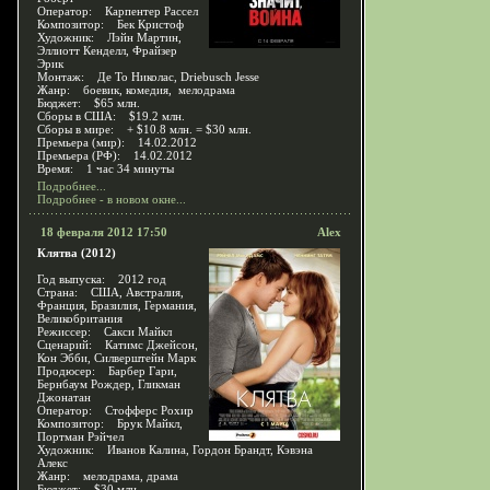
Оператор: Карпентер Рассел
Композитор: Бек Кристоф
Художник: Лэйн Мартин,
Эллиотт Кенделл, Фрайзер
Эрик
Монтаж: Де То Николас, Driebusch Jesse
Жанр: боевик, комедия, мелодрама
Бюджет: $65 млн.
Сборы в США: $19.2 млн.
Сборы в мире: + $10.8 млн. = $30 млн.
Премьера (мир): 14.02.2012
Премьера (РФ): 14.02.2012
Время: 1 час 34 минуты
Подробнее...
Подробнее - в новом окне...
18 февраля 2012 17:50
Alex
Клятва (2012)
Год выпуска: 2012 год
Страна: США, Австралия,
Франция, Бразилия, Германия,
Великобритания
Режиссер: Сакси Майкл
Сценарий: Катимс Джейсон,
Кон Эбби, Силверштейн Марк
Продюсер: Барбер Гари,
Бернбаум Рождер, Гликман
Джонатан
Оператор: Стофферс Рохир
Композитор: Брук Майкл,
Портман Рэйчел
Художник: Иванов Калина, Гордон Брандт, Кэвэна
Алекс
Жанр: мелодрама, драма
Бюджет: $30 млн.