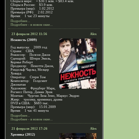
Сборы в мире: + $30.1 млн. = $83.4 млн.
Сборы в России: $3.9 млн.
Премьера (мир): 1.02.2012
Премьера (РФ): 2.02.2012
Время: 1 час 23 минуты
Подробнее...
Подробнее - в новом окне...
23 февраля 2012 11:56
Alex
Нежность (2009)
Год выпуска: 2009 год
Страна: США
Режиссер: Полсон Джон
Сценарий: Штерн Эмиль,
Кормье Роберт
Продюсер: Пенотти Джон,
Рэндольф Чарльз, Мелцер
Ховард
Оператор: Стерн Том
Композитор: Голдсмит
Джонатан
Художник: Фридберг Марк,
Рогнесс Питер, Даман Эрик
Монтаж: Чургин Лиза Зено, Маркус Эндрю
Жанр: триллер, криминал, драма
DVD в США: $683 тыс.
Премьера (мир): 15.01.2009
Время: 1 час 41 минута
Подробнее...
Подробнее - в новом окне...
21 февраля 2012 17:26
Alex
Хроника (2012)