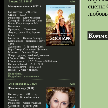
8 марта 2012 18:25
Alex
сцены 
Мы купили зоопарк (2011)
любовь
Год выпуска: 2011 год
Страна: США
Режиссер: Кроу Кэмерон
Сценарий: МакКенна Алин
Брош, Кроу Кэмерон, Ми
Бенжамин
Продюсер: Силверман
Джули, Дисон Пол, Гордон
Комме
Марк
Оператор: Прието Родриго
Композитор: Биргиссон Йоун
Тоур
Художник: А. Гриффит Клэй,
Борк Питер, Сильвестри Доменик
Монтаж: Ливолси Марк
Жанр: драма, семейный, комедия
Сборы в США: $74.5 млн.
Сборы в мире: + $23.9 млн. = $98.4 млн.
Премьера (мир): 26.11.2011
Премьера (РФ): 8.03.2012
Время: 2 часа 4 минуты
Подробнее...
Подробнее - в новом окне...
26 февраля 2012 18:26
Alex
Железная леди (2011)
Год выпуска: 2011 год
Страна: Великобритания,
Франция
Режиссер: Ллойд Филлида
Сценарий: Морган Эби