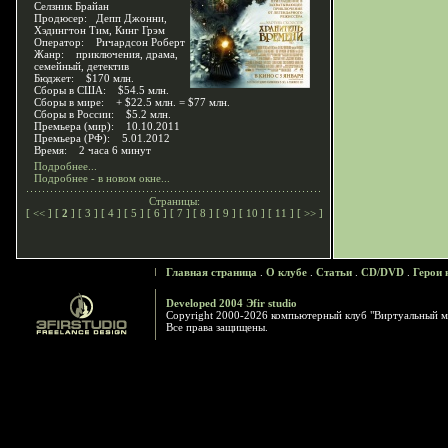
Селзник Брайан
Продюсер: Депп Джонни,
Хэдингтон Тим, Кинг Грэм
Оператор: Ричардсон Роберт
Жанр: приключения, драма,
семейный, детектив
Бюджет: $170 млн.
Сборы в США: $54.5 млн.
Сборы в мире: + $22.5 млн. = $77 млн.
Сборы в России: $5.2 млн.
Премьера (мир): 10.10.2011
Премьера (РФ): 5.01.2012
Время: 2 часа 6 минут
Подробнее...
Подробнее - в новом окне...
Страницы:
[
<<
] [
2
] [
3
] [
4
] [
5
] [
6
] [
7
] [
8
] [
9
] [
10
] [
11
] [
>>
]
Главная страница
.
О клубе
.
Статьи
.
CD/DVD
.
Герои 
Developed 2004 Эfir studio
Copyright 2000-2026 компьютерный клуб "Виртуальный м
Все права защищены.