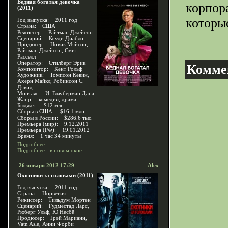
Бедная богатая девочка
корпор
(2011)
которые
Год выпуска: 2011 год
Страна: США
Режиссер: Райтман Джейсон
Сценарий: Коуди Диабло
Продюсер: Новик Мэйсон,
Райтман Джейсон, Смит
Расселл
Оператор: Стилберг Эрик
Комме
Композитор: Кент Рольф
Художник: Томпсон Кевин,
Ахерн Майкл, Робинсон С.
Дэвид
Монтаж: И. Глауберман Дана
Жанр: комедия, драма
Бюджет: $12 млн.
Сборы в США: $16.1 млн.
Сборы в России: $286.6 тыс.
Премьера (мир): 9.12.2011
Премьера (РФ): 19.01.2012
Время: 1 час 34 минуты
Подробнее...
Подробнее - в новом окне...
26 января 2012 17:29
Alex
Охотники за головами (2011)
Год выпуска: 2011 год
Страна: Норвегия
Режиссер: Тильдум Мортен
Сценарий: Гудместад Ларс,
Рюберг Ульф, Ю Несбё
Продюсер: Грэй Марианн,
Vatn Asle, Анни Форби