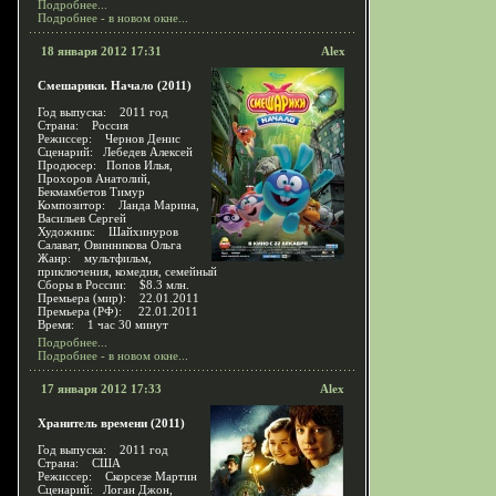
Подробнее...
Подробнее - в новом окне...
18 января 2012 17:31
Alex
Смешарики. Начало (2011)
Год выпуска: 2011 год
Страна: Россия
Режиссер: Чернов Денис
Сценарий: Лебедев Алексей
Продюсер: Попов Илья,
Прохоров Анатолий,
Бекмамбетов Тимур
Композитор: Ланда Марина,
Васильев Сергей
Художник: Шайхинуров
Салават, Овинникова Ольга
Жанр: мультфильм,
приключения, комедия, семейный
Сборы в России: $8.3 млн.
Премьера (мир): 22.01.2011
Премьера (РФ): 22.01.2011
Время: 1 час 30 минут
Подробнее...
Подробнее - в новом окне...
17 января 2012 17:33
Alex
Хранитель времени (2011)
Год выпуска: 2011 год
Страна: США
Режиссер: Скорсезе Мартин
Сценарий: Логан Джон,