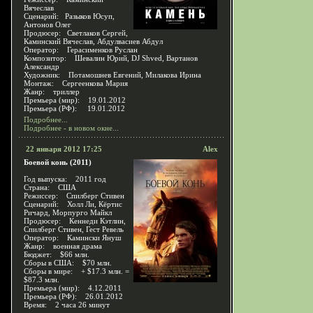
Вячеслав
Сценарий: Разыков Юсуп,
Антонов Олег
Продюсер: Светлаков Сергей,
Каминский Вячеслав, Абдулвасиев Абдул
Оператор: Герасименков Руслан
Композитор: Шевалин Юрий, DJ Shved, Вартанов
Александр
Художник: Потамошнев Евгений, Милакова Ирина
Монтаж: Сергеенкова Мария
Жанр: триллер
Премьера (мир): 19.01.2012
Премьера (РФ): 19.01.2012
Подробнее...
Подробнее - в новом окне...
22 января 2012 17:25
Alex
Боевой конь (2011)
Год выпуска: 2011 год
Страна: США
Режиссер: Спилберг Стивен
Сценарий: Холл Ли, Кёртис
Ричард, Морпурго Майкл
Продюсер: Кеннеди Кэтлин,
Спилберг Стивен, Гест Ревель
Оператор: Камински Януш
Жанр: военная драма
Бюджет: $66 млн.
Сборы в США: $70 млн.
Сборы в мире: + $17.3 млн. =
$87.3 млн.
Премьера (мир): 4.12.2011
Премьера (РФ): 26.01.2012
Время: 2 часа 26 минут