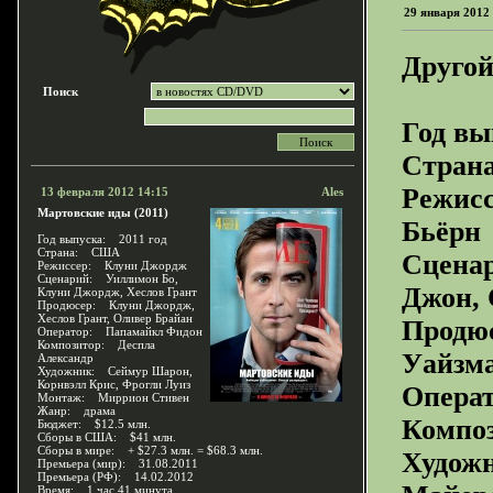
29 января 2012
Другой
Поиск
Год вы
Стра
Режис
13 февраля 2012 14:15
Ales
Мартовские иды (2011)
Бьёрн
Год выпуска: 2011 год
Страна: США
Сцена
Режиссер: Клуни Джордж
Сценарий: Уиллимон Бо,
Джон,
Клуни Джордж, Хеслов Грант
Продюсер: Клуни Джордж,
Хеслов Грант, Оливер Брайан
Продюс
Оператор: Папамайкл Фидон
Композитор: Деспла
Уайзм
Александр
Художник: Сеймур Шарон,
Корнвэлл Крис, Фрогли Луиз
Опера
Монтаж: Миррион Стивен
Жанр: драма
Компо
Бюджет: $12.5 млн.
Сборы в США: $41 млн.
Сборы в мире: + $27.3 млн. = $68.3 млн.
Худож
Премьера (мир): 31.08.2011
Премьера (РФ): 14.02.2012
Время: 1 час 41 минута