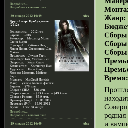
Майер
Подробнее...
Монта
Подробнее - в новом окне...
Жанр: 
29 января 2012 16:49
Alex
Другой мир: Пробуждение
Бюдже
(2012)
Год выпуска: 2012 год
Сборы
Страна: США
Режиссер: Морлинд Монс,
Сборы 
Стейн Бьёрн
Сценарий: Уайзман Лен,
Лавин Джон, Стражински Дж.
Сборы 
Майкл
Продюсер: Лучези Гари,
Премье
Розенберг Том, Уайзман Лен
Оператор: Кеван Скотт
Композитор: Хаслингер Пол
Премье
Художник: Паре Клод,
Яворова Мартина, Майерс
Время:
Гари
Монтаж: МакЭвой Джефф
Жанр: ужасы, боевик, фэнтези
Бюджет: $70 млн.
Прошло
Сборы в США: $36 млн.
Сборы в мире: + $13.4 млн. = $49.4 млн.
находи
Сборы в России: $5.9 млн.
Премьера (мир): 19.01.2012
Премьера (РФ): 19.01.2012
Соверше
Время: 1 час 28 минут
Подробнее...
родная
Подробнее - в новом окне...
и вамп
29 января 2012 16:40
Alex