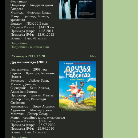
Фернандез
Оператор: Андерсен джон
Андреас
Монтаж: Флатокан Видар
Жанр: триллер, боевик,
криминал
Бюджет NOK 30.3 млн.
Сборы в России: $147.9 тыс.
Премьера (мир): 4.08.2011
Премьера (РФ): 12.01.2012
Время: 1 час 40 минут
Подробнее...
Подробнее - в новом окне...
25 января 2012 17:20
Alex
Друзья навсегда (2009)
Год выпуска: 2009 год
Страна: Франция, Германия,
Италия
Режиссер: Лойзер Тони,
Мюллер Джеспер
Сценарий: Хейн Хельма,
Ахим фон Боррис
Продюсер: Брахми Малика,
Лойзер Тони, Раймонди
Стефания
Композитор: Ходж Андреас
Художник: Мюллер Дженс
Монтаж: Лойзер Оскар
Жанр: семейное кино, мультфильм
Сборы в России: $306 тыс.
Премьера (мир): 23.07.2009
Премьера (РФ): 29.04.2010
Время: 1 час 17 минут
Подробнее...