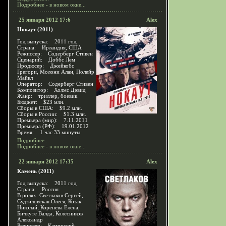
Подробнее - в новом окне...
25 января 2012 17:6
Alex
Нокаут (2011)
Год выпуска: 2011 год
Страна: Ирландия, США
Режиссер: Содерберг Стивен
Сценарий: Доббс Лем
Продюсер: Джейкобс
Грегори, Молони Алан, Полейр
Майкл
Оператор: Содерберг Стивен
Композитор: Холмс Дэвид
Жанр: триллер, боевик
Бюджет: $23 млн.
Сборы в США: $9.2 млн.
Сборы в России: $1.3 млн.
Премьера (мир): 7.11.2011
Премьера (РФ): 19.01.2012
Время: 1 час 33 минуты
Подробнее...
Подробнее - в новом окне...
22 января 2012 17:35
Alex
Камень (2011)
Год выпуска: 2011 год
Страна: Россия
В ролях: Светлаков Сергей,
Судзиловская Олеся, Козак
Николай, Коренева Елена,
Бичкуте Валда, Колесников
Александр
Режиссер: Каминский