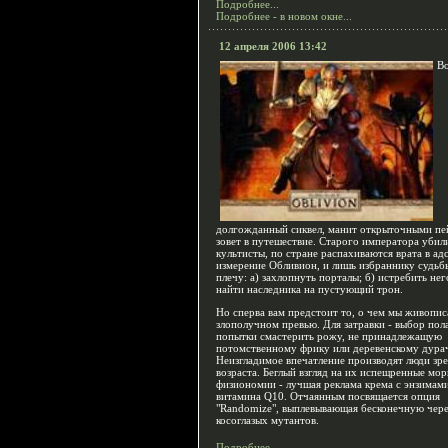
Подробнее...
Подробнее - в новом окне...
12 апреля 2006 13:42
Во
долгожданный сиквел, манит открыточными пе
зовет в путешествие. Старого императора убил
культисты, по стране распахиваются врата в ад
измерение Обливион, и лишь избраннику судьб
плечу: а) захлопнуть порталы; б) истребить нег
найти наследника на пустующий трон.
Но сперва вам предстоит то, о чем мы живопис
злополучном превью. Для затравки - выбор пола
попытки смастерить рожу, не принадлежащую
потомственному фрику или деревенскому дурач
Неизгладимое впечатление производят люди зр
возраста. Беглый взгляд на их испещренные м
физиономии - лучшая реклама крема с энзимам
витамина Q10. Отчаянным посвящается опция
"Randomize", выплевывающая бесконечную чер
косоглазых мутантов.
Подробнее...