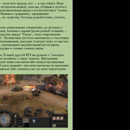
— получите медаль; нет — и так сойдет. Игра
потрепали конвой, пока вы, обливаясь потом и
дополнительные фуры и поспособствует "хэппи-
 Никакого сравнения с заунывными
, по существу. Господа разработчики, учитесь.
стать уникальными элементами, до которых у
льная, боковая и задняя броня разной толщины —
рокусить шкуру "Тигра", стало откровением.
ми". Пулеметные расчеты напомнили о счастливых
а помощников), выгодно отличает игру от прочих
х, перекрывают внушительный кусок карты.
удущее и спешит смазать пятки.
в. В какой другой RTS вы думали о "секторах
ел позабыть о таких чудесах. Выстраивая
рной ловкостью вычисляет непростреливаемые
й расы удивляет: они категорически не приемлют
защиты) либо заманить нас на свою территорию.