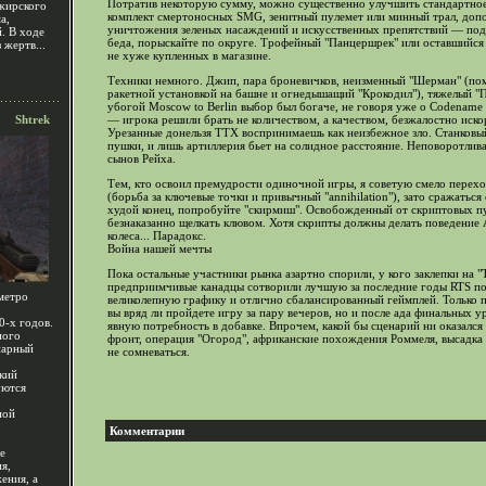
Потратив некоторую сумму, можно существенно улучшить стандартное
жирского
комплект смертоносных SMG, зенитный пулемет или минный трал, допо
а,
уничтожения зеленых насаждений и искусственных препятствий — пода
. В ходе
беда, порыскайте по округе. Трофейный "Панцершрек" или оставшийся
 жертв...
не хуже купленных в магазине.
Техники немного. Джип, пара броневичков, неизменный "Шерман" (пом
ракетной установкой на башне и огнедышащий "Крокодил"), тяжелый "
убогой Moscow to Berlin выбор был богаче, не говоря уже о Codename P
Shtrek
— игрока решили брать не количеством, а качеством, безжалостно ис
Урезанные донельзя ТТХ воспринимаешь как неизбежное зло. Станковый
пушки, и лишь артиллерия бьет на солидное расстояние. Неповоротлив
сынов Рейха.
Тем, кто освоил премудрости одиночной игры, я советую смело перехо
(борьба за ключевые точки и привычный "annihilation"), зато сражатьс
худой конец, попробуйте "скирмиш". Освобожденный от скриптовых пу
безнаказанно щелкать клювом. Хотя скрипты должны делать поведение AI
колеса... Парадокс.
Война нашей мечты
Пока остальные участники рынка азартно спорили, у кого заклепки на "
предприимчивые канадцы сотворили лучшую за последние годы RTS п
метро
великолепную графику и отлично сбалансированный геймплей. Только п
вы вряд ли пройдете игру за пару вечеров, но и после ада финальных у
0-х годов.
явную потребность в добавке. Впрочем, какой бы сценарий ни оказал
ного
фронт, операция "Огород", африканские похождения Роммеля, высадка
нарный
не сомневаться.
ский
уются
ной
Комментарии
е
я,
ения, а