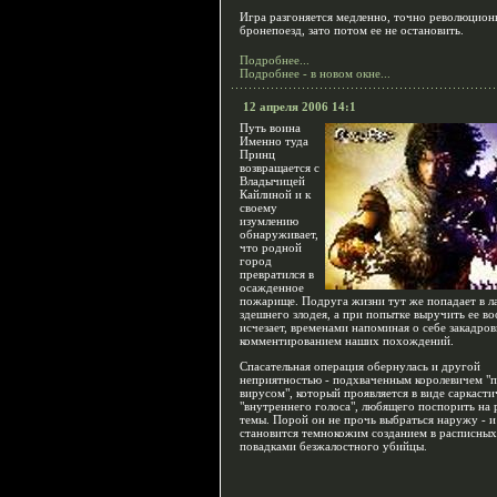
Игра разгоняется медленно, точно революцио
бронепоезд, зато потом ее не остановить.
Подробнее...
Подробнее - в новом окне...
12 апреля 2006 14:1
Путь воина
Именно туда
Принц
возвращается с
Владычицей
Кайлиной и к
своему
изумлению
обнаруживает,
что родной
город
превратился в
осажденное
пожарище. Подруга жизни тут же попадает в л
здешнего злодея, а при попытке выручить ее в
исчезает, временами напоминая о себе закадро
комментированием наших похождений.
Спасательная операция обернулась и другой
неприятностью - подхваченным королевичем "
вирусом", который проявляется в виде саркасти
"внутреннего голоса", любящего поспорить на 
темы. Порой он не прочь выбраться наружу - 
становится темнокожим созданием в расписных
повадками безжалостного убийцы.