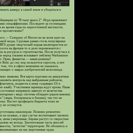
изить камеру к самой земле и убедиться в
йерверки из "В тылу врага 2". Игра привлекает
ыми спецэффектами. Последите за гусеницами
ся во время езды по пересеченной местности.
те просветление?
ого — Company of Heroes не во всем идет на
ивой моды. Суровые рамки столь популярных
 RTS душат творческий порыв милитаристов из
охота на фрицев то и дело перемежается с
ы за ресурсы и строительства. После получаса в
е перед глазами всплывает эмблема Warhammer
r. Орки, фашисты — какая разница?
Relic до сих пор пользуется спросом, и нет
 том, что в офисе компании не оказалось
тающих о лаврах изобретателей велосипеда.
ьно знакомы. Вся карта порезана на аккуратные
тановить контроль над выбранным районом,
флагшток, подвести к нему галдящих GI и
 не алый). Участников зарницы ждут призы. Наше
состояние напрямую зависит от количества
ентарная с виду система обладает рядом важных
х" (люди, боеприпасы и бензин), так что не
орону. Насчет профицита бюджета тоже не
у не останутся.
" уготована инженерам. Помимо ремонтно-
ки на пушках, а при случае воспитывает заезжих
м, цены умеренные, бараки растут со скоростью
алеко не всегда. Значительная часть миссий
ысоты, "зачистке" территории. Не обошлось и
ываливающих на нас коричневые орды.