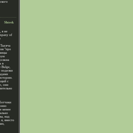
ского
Shtrek
 я не
mpany of
о
 Тысяча
гия "про
канцы
рую
должна
ь в
e Bulge,
е поделки
тадами
историю.
ащий с
о, они
зительно
аботчики
ионно
е менее
чально
вы, над
 я, вместо
аю,