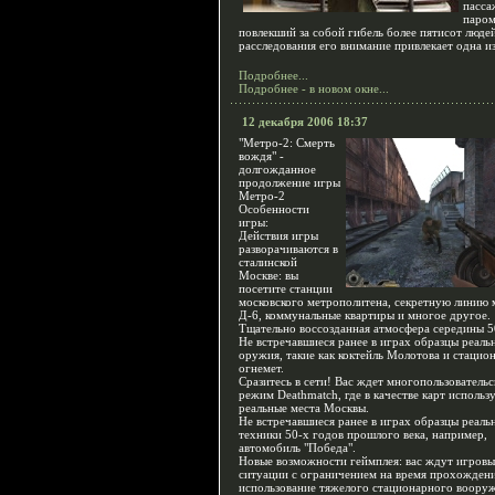
пасса
паром
повлекший за собой гибель более пятисот людей
расследования его внимание привлекает одна из
Подробнее...
Подробнее - в новом окне...
12 декабря 2006 18:37
"Метро-2: Смерть
вождя" -
долгожданное
продолжение игры
Метро-2
Особенности
игры:
Действия игры
разворачиваются в
сталинской
Москве: вы
посетите станции
московского метрополитена, секретную линию 
Д-6, коммунальные квартиры и многое другое.
Тщательно воссозданная атмосфера середины 5
Не встречавшиеся ранее в играх образцы реаль
оружия, такие как коктейль Молотова и стацио
огнемет.
Сразитесь в сети! Вас ждет многопользователь
режим Deathmatch, где в качестве карт использ
реальные места Москвы.
Не встречавшиеся ранее в играх образцы реаль
техники 50-х годов прошлого века, например,
автомобиль "Победа".
Новые возможности геймплея: вас ждут игровы
ситуации с ограничением на время прохождени
использование тяжелого стационарного вооруж