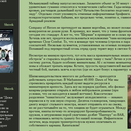
ской
Мелькнувший таймер напугал несильно. Захватите объект за 50 минут 
удивительно гуманно относится к человеческим слабостям. Гады-немцы 
кровью, расчищали дальнейший путь? Начальство бесплатно подгонит 
энду". Отдельно стоит упомянуть отменные информативные брифинги.
псевдоисторическими байками, все предельно четко, понятно и, главное
Аркадный реализм
Shtrek
Company of Heroes не претендует на звание воргейма, но может похва
конкурентов не дошли руки. К примеру, все знают, что у танка фронта
сегодня это стандарт. А вот то, что "Шерман" в принципе не в силах п
Хочешь или нет, придется воспользоваться неуклюжими "танк-киллера
временах Close Combat. То, что в команде три человека (стрелок и пар
соискателей. Несколько пулеметов, установленных на огневых позиция
Попавший под перекрестный огонь отряд сразу теряет веру в светлое б
Несмотря на мнимую простоту, тут есть масса привлекательных нюансо
обстрела" и старались подойти к вражескому танку с тыла? Лично я усп
систему дзотов, будьте особенно внимательны. AI с истинно компьюте
зоны и обожает трепать нервы. Кстати, трусость представителей высше
честный бой, пытаясь залечь в кустах (где их ждет бонус к параметру 
Шапкозакидательством многого не добьешься — приходится
действовать хитростью. В Warhammer 40.000: Dawn of War мы
стремились превратить каждый пункт выдачи ресурсов в
миниатюрную крепость. Здесь все на порядок удобнее, ибо филиал
Shtrek
казармы разрешено открыть в любом нейтральном домике (при
условии, что он находится в вашей вотчине). Классическое
разделение "танки/пехота" заслуживает аплодисментов — никаких
м "Дежа
перекосов в ту или иную сторону. Десяток головорезов, танцующих
гент
джигу вокруг стального монстра, может отправить его на свалку,
 по
но не рассчитывайте на то, что хищник не будет огрызаться. Между
олю за
прочим, юниты почему-то игнорируют бронепробиваемость
олем и
оружия, и штурмовики порой увлеченно долбят "Пантеру" из BAR,
трельным
не отваживаясь метнуть гранату без нашей помощи. Инфантилизм
ием Дуг
логичен, ведь порции тринитротолуола нужно оплачивать из
ин
собственного кармана. Капитализм!
едует