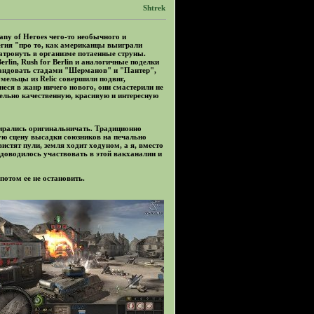
Shtrek
any of Heroes чего-то необычного и
гия "про то, как американцы выиграли
тронуть в организме потаенные струны.
Berlin, Rush for Berlin и аналогичные поделки
мандовать стадами "Шерманов" и "Пантер",
мельцы из Relic совершили подвиг,
еся в жанр ничего нового, они смастерили не
тельно качественную, красивую и интересную
бирались оригинальничать. Традиционно
ую сцену высадки союзников на печально
стят пули, земля ходит ходуном, а я, вместо
 доводилось участвовать в этой вакханалии и
потом ее не остановить.