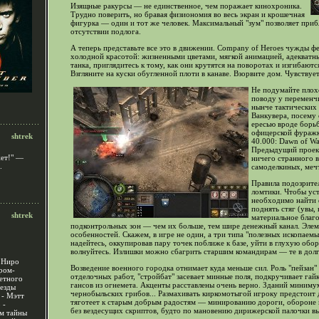
Изящные ракурсы — не единственное, чем поражает кинохроника.
Трудно поверить, но бравая физиономия во весь экран и крошечная
фигурка — один и тот же человек. Максимальный "зум" позволяет прибл
отсутствии подлога.
А теперь представьте все это в движении. Company of Heroes чужды фе
холодной красотой: жизненными цветами, мягкой анимацией, адекватн
танка, приглядитесь к тому, как они крутятся на поворотах и изгибают
Взгляните на куски обугленной плоти в канаве. Взорвите дом. Чувствуе
Не подумайте плох
поводу у переменч
нынче тактических
Ванкувера, посему 
ересью вроде борьб
офицерской фуражк
shtrek
40.000: Dawn of Wa
Предыдущий проект 
ет!"
—
ничего странного в
.
самоделкиных, меч
Правила подозрител
ломтики. Чтобы ус
необходимо найти 
поднять стяг (увы,
shtrek
материальное благо
подконтрольных зон — чем их больше, тем шире денежный канал. Элем
особенностей. Скажем, в игре не один, а три типа "полезных ископаемы
надейтесь, оккупировав пару точек поближе к базе, уйти в глухую об
волнуйтесь. Излишки можно сбагрить старшим командирам — те в долг
 Ниро
Возведение военного городка отнимает куда меньше сил. Роль "пейзан
ром-
отделочных работ, "стройбат" засевает минные поля, подкручивает гай
етного
гансов из огнемета. Акценты расставлены очень верно. Зданий миниму
везды
чернобыльских грибов... Размахивать киркомотыгой игроку предстоит д
 - Мэтт
тяготеет к старым добрым радостям — минированию дороги, обороне в
 -
без вездесущих скриптов, будто по мановению дирижерской палочки в
ем тайны