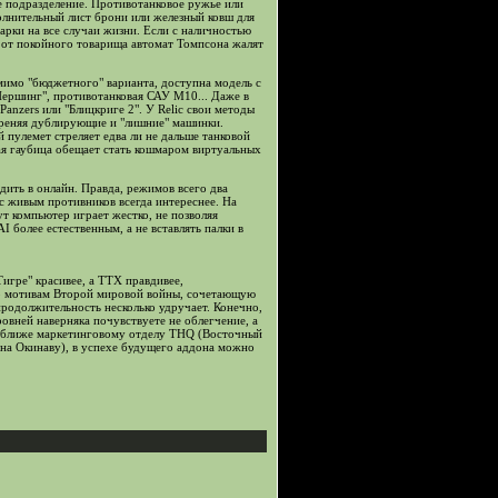
 подразделение. Противотанковое ружье или
лнительный лист брони или железный ковш для
рки на все случаи жизни. Если с наличностью
 от покойного товарища автомат Томпсона жалят
имо "бюджетного" варианта, доступна модель с
Першинг", противотанковая САУ М10... Даже в
anzers или "Блицкриге 2". У Relic свои методы
кореняя дублирующие и "лишние" машинки.
 пулемет стреляет едва ли не дальше танковой
ая гаубица обещает стать кошмаром виртуальных
дить в онлайн. Правда, режимов всего два
я с живым противников всегда интереснее. На
т компьютер играет жестко, не позволяя
 более естественным, а не вставлять палки в
Тигре" красивее, а ТТХ правдивее,
о мотивам Второй мировой войны, сочетающую
родолжительность несколько удручает. Конечно,
ровней наверняка почувствуете не облегчение, а
ся ближе маркетинговому отделу THQ (Восточный
 на Окинаву), в успехе будущего аддона можно