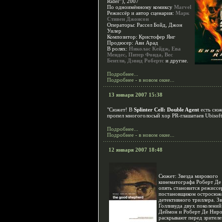
Rider”), 2007
По одноимённому комиксу
Marvel
Режиссёр и автор сценария:
Марк
Стивен Джонсон
Операторы: Рассел Бойд, Джон
Уилер
Композитор: Кристофер Янг
Продюсер: Ави Арад
В ролях:
Николас Кейдж, Ева
Мендес, Питер Фонда, Вес
Бентли, Дэвид Робертс
и другие.
Подробнее...
Подробнее - в новом окне...
13 января 2007 15:38
"Сюжет! В
Splinter Cell: Double Agent
есть сюж
пропел многоголосый хор PR-глашатаев Ubisoft
Подробнее...
Подробнее - в новом окне...
12 января 2007 18:48
Сюжет: Звезда мирового
кинематографа Роберт Де
опять становится режиссе
постановщиком остросюж
детективного триллера. З
Голливуда двух поколений
Деймон и Роберт Де Ниро
раскрывают перед зрител