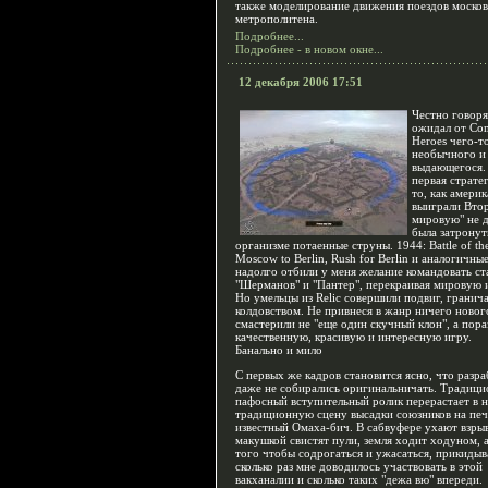
также моделирование движения поездов москов
метрополитена.
Подробнее...
Подробнее - в новом окне...
12 декабря 2006 17:51
Честно говоря,
ожидал от Co
Heroes чего-т
необычного и
выдающегося.
первая страте
то, как амери
выиграли Вто
мировую" не 
была затронут
организме потаенные струны. 1944: Battle of th
Moscow to Berlin, Rush for Berlin и аналогичны
надолго отбили у меня желание командовать с
"Шерманов" и "Пантер", перекраивая мировую 
Но умельцы из Relic совершили подвиг, гранич
колдовством. Не привнеся в жанр ничего новог
смастерили не "еще один скучный клон", а пора
качественную, красивую и интересную игру.
Банально и мило
С первых же кадров становится ясно, что разр
даже не собирались оригинальничать. Традиц
пафосный вступительный ролик перерастает в н
традиционную сцену высадки союзников на пе
известный Омаха-бич. В сабвуфере ухают взры
макушкой свистят пули, земля ходит ходуном, а
того чтобы содрогаться и ужасаться, прикидыв
сколько раз мне доводилось участвовать в этой
вакханалии и сколько таких "дежа вю" впереди.