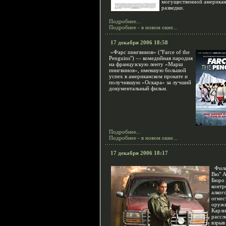
могущественной американ
разведки.
Подробнее...
Подробнее - в новом окне...
17 декабря 2006 18:58
«Фарс пингвинов» ("Farce of the
Penguins") — комедийная пародия
на французскую ленту «Марш
пингвинов», имевшую большой
успех в американском прокате и
получившую «Оскара» за лучший
документальный фильм.
Подробнее...
Подробнее - в новом окне...
17 декабря 2006 18:17
Филь
Вю" А
Бюро
контр
алког
огнес
оруж
Карл
рассл
взрыв