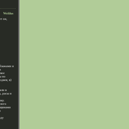
Woldus
т он,
йзажами и
и
ское
ы по
одяев; в)
али в
, расы и
ку.
елого
орщинами
и
еду