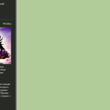
нный
Woldus
апы
ообще
вым
песчаным
ческого
разные
и Принц
 узорах с