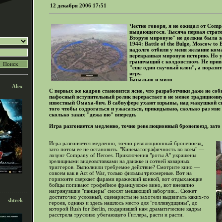
12 декабря 2006 17:51
Честно говоря, я не ожидал от Comp
выдающегося. Тысяча первая страте
Вторую мировую" не должна была за
1944: Battle of the Bulge, Moscow to 
надолго отбили у меня желание ко
перекраивая мировую историю. Но у
граничащий с колдовством. Не привн
"еще один скучный клон", а порази
игру.
Банально и мило
Alex
С первых же кадров становится ясно, что разработчики даже не со
пафосный вступительный ролик перерастает в не менее традиционн
известный Омаха-бич. В сабвуфере ухают взрывы, над макушкой сви
того чтобы содрогаться и ужасаться, прикидываю, сколько раз мне
сколько таких "дежа вю" впереди.
Игра разгоняется медленно, точно революционный бронепоезд, зато 
Игра разгоняется медленно, точно революционный бронепоезд,
зато потом ее не остановить. "Кинематографичность во всем" —
лозунг Company of Heroes. Приключения "роты А" украшены
зрелищными видеовставками на движке и сотней коварных
триггеров. Выполнили требуемое действие? Смотрите кино —
совсем как в Act of War, только фильмы трехмерные. Вот на
горизонте сверкает фарами вражеский конвой, вот отдыхающие
бойцы попивают трофейное французское вино, вот внезапно
нагрянувшие "панцеры" сносят мешающий заборчик... Сюжет
достаточно условный, сценаристы не захотели выдвигать каких-то
shtrek
героев, однако и здесь нашлось место для "голливудщины", до
которой Rush for Berlin, подарившей нам драматические кадры
расстрела трусливо убегающего Гитлера, расти и расти.