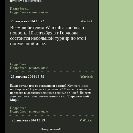
пятницу в кинотеатре.
Подробнее...
Подробнее - в новом окне...
28 августа 2004 10:22
Warlock
Всем любителям W
a
r
c
r
a
f
t'
a
сообщаю
новость. 10
c
ентября в г.Горловка
состоится небольшой турнир по этой
популярной игре.
Подробнее...
Подробнее - в новом окне...
26 августа 2004 16:59
Warlock
Ваши друзья или родственники далеко? Хотите с ними
пообщаться? А увидеть и услышать? У вас есть желание
провести видеоконференцию в режиме on-line? Во всех
этих вопросах вам сможет помочь к.к.
"Виртуальный
Мир".
Подробнее...
Подробнее - в новом окне...
26 августа 2004 13:59
V.W.Bce
Поздравляем!!!