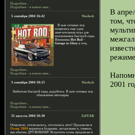
Подробнее...
Подробнее - в новом окне...
В апре
5 сентября 2004 16:42
Warlock
том, ч
В зале сетевых игр
мультип
появилась еще одна
замечательная игра для
поклонников быстрой езды.
межгал
Изюминка
Hot Rod -
Garage to Glory
в том,
извест
режиме
Подробнее...
Напомн
Подробнее - в новом окне...
2001 го
3 сентября 2004 10:15
Warlock
Любители быстрой езды, радуйтесь. В зале сетевых игр
обновление автопарка
Реклама
Goog
Подробнее...
Подробнее - в новом окне...
Рейки
в пере
уникальной э
31 августа 2004 10:30
ZeFEAR
Отшумело, отплескалось, отоспалось лето! Предлагаю в
Осень`2004
ворваться бодрыми, загорелыми и, главное,
как обычно ДРУЖНЫМИ! Встретить осень предлагаю в