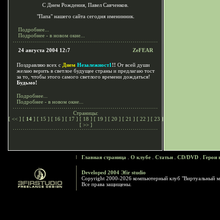
С Днем Рождения, Павел Савченков.
"Папа" нашего сайта сегодня именинник.
Подробнее...
Подробнее - в новом окне...
24 августа 2004 12:7
ZeFEAR
Поздравляю всех с
Днем
Незалежност1
!!
От всей души
желаю верить в светлое будущее страны и предлагаю тост
за то, чтобы этого самого светлого времени дождаться!
Будьмо!
Подробнее...
Подробнее - в новом окне...
Страницы:
[
<<
] [
14
] [
15
] [
16
] [
17
] [
18
] [
19
] [
20
] [
21
] [
22
] [
23
]
[
>>
]
Главная страница
.
О клубе
.
Статьи
.
CD/DVD
.
Герои 
Developed 2004 Эfir studio
Copyright 2000-2026 компьютерный клуб "Виртуальный м
Все права защищены.