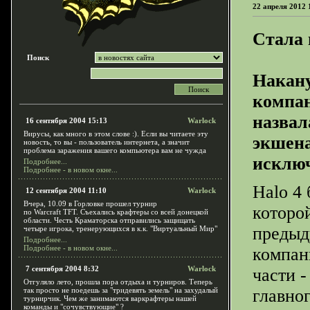
22 апреля 2012 
Стала 
Поиск
Накану
компан
назвал
16 сентября 2004 15:13
Warlock
Вирусы, как много в этом слове :). Если вы читаете эту
экшена
новость, то вы - пользователь интернета, а значит
проблема заражения вашего компьютера вам не чужда
исключ
Подробнее...
Подробнее - в новом окне...
Halo 4 
12 сентября 2004 11:10
Warlock
Вчера, 10.09 в Горловке прошел турнир
которой
по Warcraft TFT. Съехались крафтеры со всей донецкой
области. Честь Краматорска отправились защищать
предыд
четыре игрока, тренерующихся в к.к. "Виртуальный Мир"
Подробнее...
Подробнее - в новом окне...
компан
7 сентября 2004 8:32
Warlock
части -
Отгуляло лето, прошла пора отдыха и турниров. Теперь
так просто не поедешь за "тридевять земель" на захудалый
главно
турнирчик. Чем же занимаются варкрафтеры нашей
команды и "сочувствующие" ?