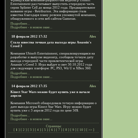
Французская компания-разработчик видеоигр Ubisoft
Entertainment рассчитывает выпустить очередную часть
серии Splinter Cell до конца 2012 года. Предварительное
название игры - Retriburion. Эта информация стала
известна благодаря плану релизов упомянутой компании,
обнаруженного в сети веб-сайтом Gameran.
Подробнее...
Подробнее - в новом окне...
18 февраля 2012 17:32
Alex
Стала известна точная дата выхода игры Assassin`s
Creed 3
Компания Ubisoft Entertainment, специализирующаяся на
разработке и выпуске видеоигр, сообщила точную дату
выхода очередной части приключенческой игры
Assassin`s Creed 3. Игра выйдет в свет 30.10.2012 года
для следующих платформ: PC, PS3, Wii U и XBox 360.
Подробнее...
Подробнее - в новом окне...
14 февраля 2012 17:35
Alex
Kinect Star Wars можно будет купить уже в начале
апреля
Компания Microsoft обнародовала точную информацию о
дате выхода игры Kinect Star Wars. Игру можно будет
купить уже с 3 апреля 2012 года по цене 50$.
Подробнее...
Подробнее - в новом окне...
Страницы:
[
1
] [
2
] [
3
] [
4
] [
5
] [
6
] [
7
] [
8
] [
9
] [
10
] [
>>
]