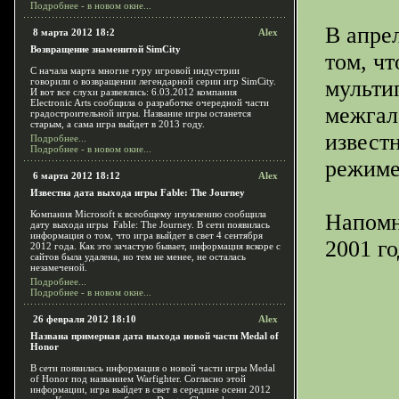
Подробнее - в новом окне...
В апре
8 марта 2012 18:2
Alex
Возвращение знаменитой SimCity
том, ч
С начала марта многие гуру игровой индустрии
говорили о возвращении легендарной серии игр SimCity.
мультип
И вот все слухи развеялись: 6.03.2012 компания
Electronic Arts сообщила о разработке очередной части
межгал
градостроительной игры. Название игры останется
старым, а сама игра выйдет в 2013 году.
извест
Подробнее...
Подробнее - в новом окне...
режиме
6 марта 2012 18:12
Alex
Известна дата выхода игры Fable: The Journey
Компания Microsoft к всеобщему изумлению сообщила
Напомн
дату выхода игры Fable: The Journey. В сети появилась
информация о том, что игра выйдет в свет 4 сентября
2001 го
2012 года. Как это зачастую бывает, информация вскоре с
сайтов была удалена, но тем не менее, не осталась
незамеченой.
Подробнее...
Подробнее - в новом окне...
Реклама
Goog
26 февраля 2012 18:10
Alex
Рейки
в пере
уникальной э
Названа примерная дата выхода новой части Medal of
Honor
В сети появилась информация о новой части игры Medal
of Honor под названием Warfighter. Согласно этой
информации, игра выйдет в свет в середине осени 2012