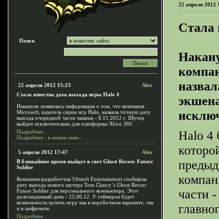
22 апреля 2012 
Стала 
Поиск
Накану
компан
назвал
22 апреля 2012 15:23
Alex
Стала известна дата выхода игры Halo 4
экшена
Накануне появилась информация о том, что компания
исключ
Microsoft, издатель серии игр Halo, назвала точную дату
выхода очередной части экшена - 6.11.2012 г. Шутер
выйдет исключительно для платформы Xbox 360.
Подробнее...
Halo 4 
Подробнее - в новом окне...
которой
5 апреля 2012 17:47
Alex
предыд
В ближайшее время выйдет в свет Ghost Recon: Future
Soldier
компан
Компания-разработчик Ubisoft Entertainment сообщила
дату выхода нового шутера Tom Clancy`s Ghost Recon:
части -
Future Soldier для персонального компьютера. Этот
долгожданный день - 15.06.12. У геймеров будет
возможность купить игру как в коробочном варианте, так
главно
и в цифровом.
Подробнее...