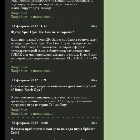
года. Компания-разработчик Danger Close официально
подтвердила факт выхода игры, но никак не
комментирует дату выхода.
Подробнее...
Подробнее - в новом окне...
23 февраля 2012 11:40
Alex
Шутер Spec Ops: The Line не за горами?
Компания-разработчик 2K Games сообщила точную дату
выхода игры Spec Ops: The Line. Шутер выйдет в свет
26.06.2012 года. Пользователи, которые оформят
предварительный заказ, в бонус получат дополнение
FUBAR для многопользовательского режима. Игра будет
выпущена для следующих платформ: PC, XBOX 360 и PS
3.
Подробнее...
Подробнее - в новом окне...
21 февраля 2012 17:9
Alex
Стала известна предположительная дата выхода Call
of Duty: Black Ops 2
В сети появилась информация о том, что в скором
времени, а именно до конца 2012 года, должна выйти
очередная игра из серии Call oа Duty.
Подробнее...
Подробнее - в новом окне...
20 февраля 2012 14:40
Alex
Названа приблизительная дата выхода игры Splinter
Cell 6