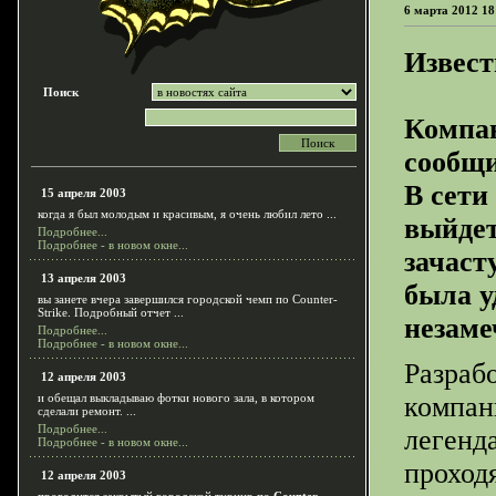
6 марта 2012 18
Извест
Поиск
Компан
сообщи
В сети
15 апреля 2003
когда я был молодым и красивым, я очень любил лето ...
выйдет
Подробнее...
Подробнее - в новом окне...
зачаст
13 апреля 2003
была у
вы занете вчера завершился городской чемп по Counter-
Strike. Подробный отчет ...
незаме
Подробнее...
Подробнее - в новом окне...
Разрабо
12 апреля 2003
и обещал выкладываю фотки нового зала, в котором
компан
сделали ремонт. ...
Подробнее...
легенд
Подробнее - в новом окне...
проход
12 апреля 2003