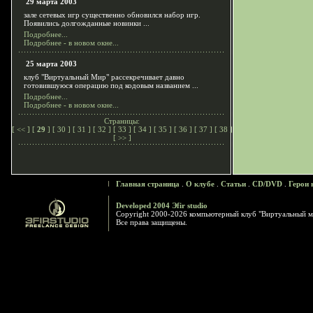
29 марта 2003
зале сетевых игр существенно обновился набор игр.
Появились долгожданные новинки ...
Подробнее...
Подробнее - в новом окне...
25 марта 2003
клуб "Виртуальный Мир" рассекречивает давно
готовившуюся операцию под кодовым названием ...
Подробнее...
Подробнее - в новом окне...
Страницы:
[
<<
] [
29
] [
30
] [
31
] [
32
] [
33
] [
34
] [
35
] [
36
] [
37
] [
38
]
[
>>
]
Главная страница
.
О клубе
.
Статьи
.
CD/DVD
.
Герои 
Developed 2004 Эfir studio
Copyright 2000-2026 компьютерный клуб "Виртуальный м
Все права защищены.