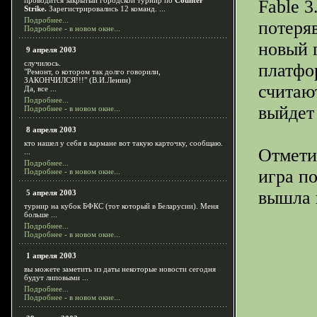
проводится закрытый городской турнир по
Counter
Fable 
Strike.
Зарегистрировались 12 команд. ...
Подробнее...
потеря
Подробнее - в новом окне...
новый 
9 апреля 2003
случилось.
платфо
"Ремонт, о котором так долго говорили,
ЗАКОНЧИЛСЯ!!!" (В.И.Ленин)
считаю
Да, все ...
Подробнее...
выйдет
Подробнее - в новом окне...
8 апреля 2003
кто нашел у себя в кармане вот такую карточку, сообщаю.
Отметим
...
Подробнее...
игра п
Подробнее - в новом окне...
вышла в
5 апреля 2003
турнир на кубок БФКС (тот который в Беларусии). Меня
больше ...
Подробнее...
Подробнее - в новом окне...
1 апреля 2003
вы можете заметить из даты некоторые новости сегодня
будут липовыми ...
Подробнее...
Подробнее - в новом окне...