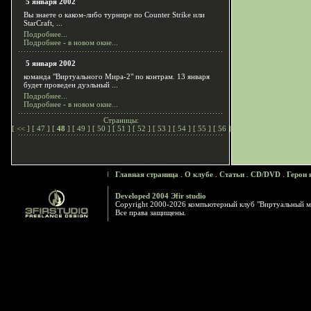
5 января 2002
Вы знаете о каком-либо турнире по Counter Strike или
StarCraft, ...
Подробнее...
Подробнее - в новом окне...
5 января 2002
команда "Виртуального Мира-2" по контрам. 13 января
будет проведен дуэльный ...
Подробнее...
Подробнее - в новом окне...
Страницы:
[
<<
] [
47
] [
48
] [
49
] [
50
] [
51
] [
52
] [
53
] [
54
] [
55
] [
56
]
Главная страница
.
О клубе
.
Статьи
.
CD/DVD
.
Герои 
Developed 2004 Эfir studio
Copyright 2000-2026 компьютерный клуб "Виртуальный м
Все права защищены.