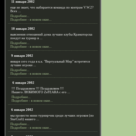
11 января 2002
еще не знает, что набирается команда по контрам V.W.2?
Всех ...
Подробнее...
Подробнее - в новом окне...
10 января 2002
выяснения отношений дома лучшие клубы Краматорска
поедут на турнир в ...
Подробнее...
Подробнее - в новом окне...
9 января 2002
января сего года в к.к. "Виртуальный Мир" встретятся
лучшие игроки ...
Подробнее...
Подробнее - в новом окне...
6 января 2002
!!! Поздравляем !!! Поздравляем !!!
Нашего ЛЮБИМОГО ZeFEARA с его ...
Подробнее...
Подробнее - в новом окне...
6 января 2002
мы провести мини турнирчик среди лучших игроков (по
StarCraft) нашего ...
Подробнее...
Подробнее - в новом окне...