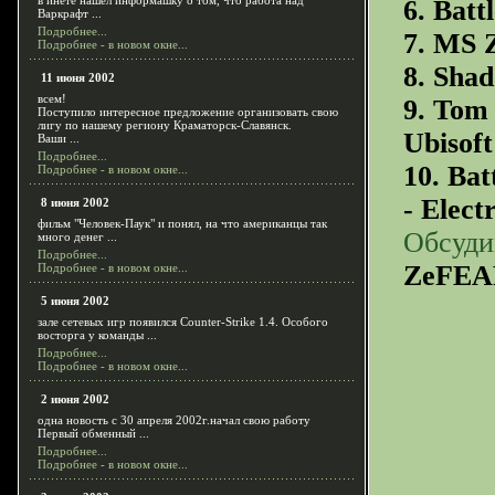
в инете нашел информашку о том, что работа над
6. Batt
Варкрафт ...
Подробнее...
7. MS 
Подробнее - в новом окне...
8. Shad
11 июня 2002
всем!
9. Tom 
Поступило интересное предложение организовать свою
лигу по нашему региону Краматорск-Славянск.
Ubisoft
Ваши ...
Подробнее...
10. Ba
Подробнее - в новом окне...
- Elect
8 июня 2002
фильм "Человек-Паук" и понял, на что американцы так
Обсуди
много денег ...
Подробнее...
ZeFEA
Подробнее - в новом окне...
5 июня 2002
зале сетевых игр появился Counter-Strike 1.4. Особого
восторга у команды ...
Подробнее...
Подробнее - в новом окне...
2 июня 2002
одна новость с 30 апреля 2002г.начал свою работу
Первый обменный ...
Подробнее...
Подробнее - в новом окне...