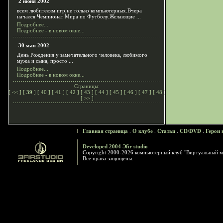
2 июня 2002
всем любителям игр,не только компьютерных.Вчера
начался Чемпионат Мира по Футболу.Желающие ...
Подробнее...
Подробнее - в новом окне...
30 мая 2002
День Рождения у замечательного человека, любимого
мужа и сына, просто ...
Подробнее...
Подробнее - в новом окне...
Страницы:
[
<<
] [
39
] [
40
] [
41
] [
42
] [
43
] [
44
] [
45
] [
46
] [
47
] [
48
]
[
>>
]
Главная страница
.
О клубе
.
Статьи
.
CD/DVD
.
Герои 
Developed 2004 Эfir studio
Copyright 2000-2026 компьютерный клуб "Виртуальный м
Все права защищены.