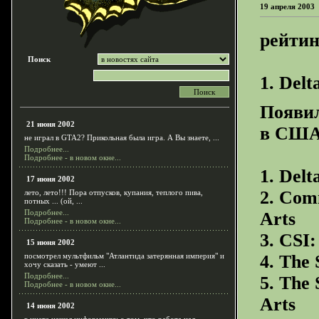
19 апреля 2003
рейти
Поиск
1. Delt
Появи
21 июня 2002
в США
не играл в GTA2? Прикольная была игра. А Вы знаете, ...
Подробнее...
Подробнее - в новом окне...
1. Del
17 июня 2002
2. Com
лето, лето!!! Пора отпусков, купания, теплого пива,
потных ... (ой, ...
Подробнее...
Arts
Подробнее - в новом окне...
3. CSI:
15 июня 2002
посмотрел мультфильм "Атлантида затерянная империя" и
4. The 
хочу сказать - умеют ...
Подробнее...
5. The 
Подробнее - в новом окне...
Arts
14 июня 2002