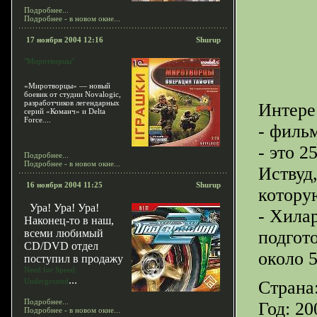
Подробнее...
Подробнее - в новом окне...
17 ноября 2004 12:16
Shurup
"Миротворцы"
«Миротворцы» — новый
боевик от студии Novalogic,
разработчиков легендарных
Интере
серий «Команч» и Delta
Force....
- фильм
- это 
Подробнее...
Подробнее - в новом окне...
Иствуд,
16 ноября 2004 11:25
Shurup
котору
Ура! Ура! Ура!
- Хила
Наконец-то в наш,
всеми любимый
подгот
CD/DVD отдел
около 
поступил в продажу
Need for Speed:
...
Underground
Стран
Подробнее...
Год: 2
Подробнее - в новом окне...