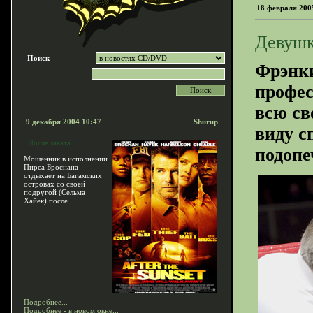
18 февраля 200
Девушк
Поиск
Фрэнки
профес
всю св
9 декабря 2004 10:47
Shurup
виду с
После заката
подопеч
Мошенник в исполнении
Пирса Броснана
отдыхает на Багамских
островах со своей
подругой (Сельма
Хайек) после...
Подробнее...
Подробнее - в новом окне...