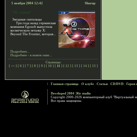
5 ноября 2004 12:42
Shurup
"X2- угроза"
Звездные скитальцы
Три года назад германская
компания Egosoft выпустила
космическую леталку X:
Beyond The Frontier, которая...
Подробнее...
Подробнее - в новом окне...
Страницы:
[
<<
] [
6
] [
7
] [
8
] [
9
] [
10
] [
11
] [
12
] [
13
] [
14
] [
15
]
Главная страница
.
О клубе
.
Статьи
.
CD/DVD
.
Герои 
Developed 2004 Эfir studio
Copyright 2000-2026 компьютерный клуб "Виртуальный м
Все права защищены.