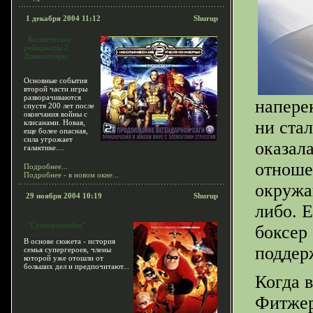
1 декабря 2004 11:12
Shurup
Космические
рейнджеры 2.
Доминаторы
Основные события
второй части игры
разворачиваются
напере
спустя 200 лет после
окончания войны с
ни ста
клисанами. Новая,
еще более опасная,
сила угрожает
оказала
галактике....
отноше
Подробнее...
Подробнее - в новом окне...
окружа
29 ноября 2004 10:19
Shurup
либо. 
"Супперсемейка"
боксер
В основе сюжета - история
поддер
семья супергероев, члены
которой уже отошли от
больших дел и предпочитают...
Когда 
Фитжер