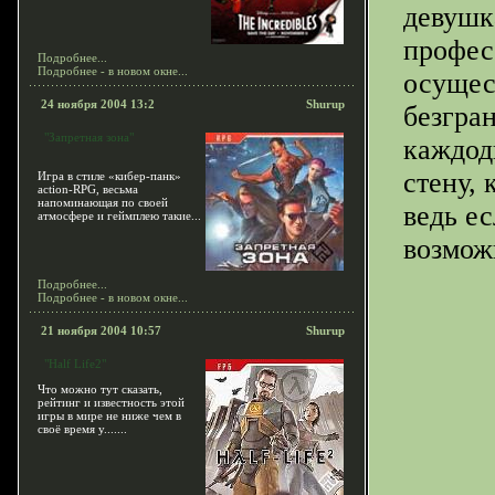
девушк
профес
Подробнее...
Подробнее - в новом окне...
осущес
24 ноября 2004 13:2
Shurup
безгран
"Запретная зона"
каждод
стену, 
Игра в стиле «кибер-панк»
action-RPG, весьма
напоминающая по своей
ведь ес
атмосфере и геймплею такие...
возмож
Подробнее...
Подробнее - в новом окне...
21 ноября 2004 10:57
Shurup
"Half Life2"
Что можно тут сказать,
рейтинг и известность этой
игры в мире не ниже чем в
своё время у.......