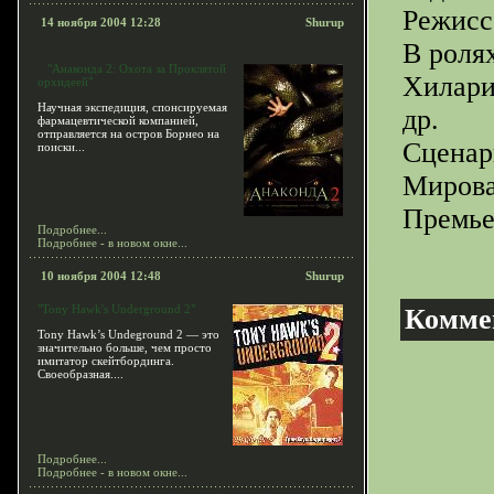
Режисс
14 ноября 2004 12:28
Shurup
В роля
"Анаконда 2: Охота за Проклятой
Хилари
орхидеей"
Научная экспедиция, спонсируемая
др.
фармацевтической компанией,
отправляется на остров Борнео на
Сценар
поиски...
Мирова
Премье
Подробнее...
Подробнее - в новом окне...
10 ноября 2004 12:48
Shurup
"Tony Hawk's Underground 2"
Комме
Tony Hawk’s Undeground 2 — это
значительно больше, чем просто
имитатор скейтбординга.
Своеобразная....
Подробнее...
Подробнее - в новом окне...